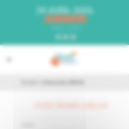
Panneau de gestion des cookies
29 AVRIL 2026
AVIGNON
PARC EXPO
Accueil
»
Code promo 24ELD0
CODE PROMO 24ELD0
26 FÉV
0 Comments
Posted in