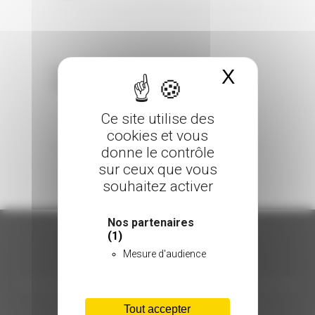
X
Masquer 
Sorry, the comment form is closed at this
time.
Ce site utilise des
cookies et vous
donne le contrôle
sur ceux que vous
souhaitez activer
Nos partenaires
(1)
Mesure d'audience
ORGANISATION
C.INÉDIT
Tout accepter