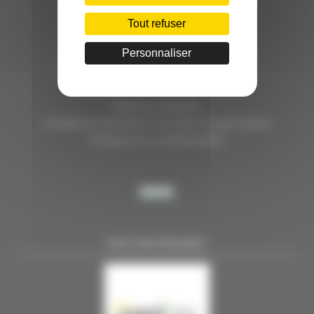
HÔTEL D’ENTREPRISES "LILLE DYNAMIC"
289 RUE DU FAUBOURG DES POSTES
Tout refuser
59000 LILLE
Personnaliser
TÉL. 03 28 38 99 50
E-MAIL : contact@handi-4.fr
Mentions légales
Conditions Générales de vente Congressistes
Politique de confidentialité
NOS PARTENAIRES