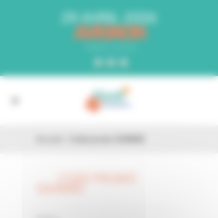
Panneau de gestion des cookies
29 AVRIL 2026
AVIGNON
PARC EXPO
Accueil
»
Code promo 53HM4D
CODE PROMO
26 FÉV
53HM4D