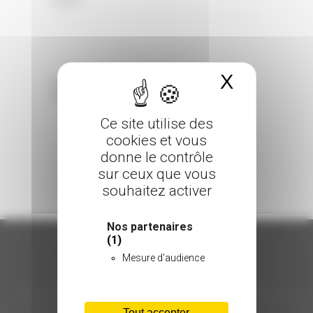
0 Comments
Posted in
X
Masquer 
Sorry, the comment form is closed at this
time.
Ce site utilise des
cookies et vous
donne le contrôle
sur ceux que vous
souhaitez activer
Nos partenaires
(1)
Mesure d'audience
ORGANISATION
Tout accepter