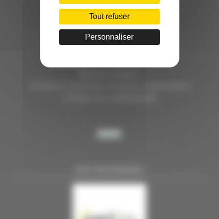
HÔTEL D’ENTREPRISES "LILLE DYNAMIC"
289 RUE DU FAUBOURG DES POSTES
Tout refuser
59000 LILLE
Personnaliser
TÉL. 03 28 38 99 50
E-MAIL : contact@handi-4.fr
Mentions légales
Conditions Générales de vente Congressistes
Politique de confidentialité
NOS PARTENAIRES