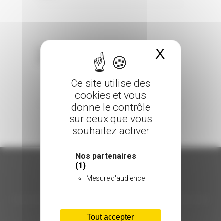
X
Masquer 
Sorry, the comment form is closed at this
time.
Ce site utilise des
cookies et vous
donne le contrôle
sur ceux que vous
souhaitez activer
Nos partenaires
(1)
Mesure d'audience
ORGANISATION
C.INÉDIT
Tout accepter