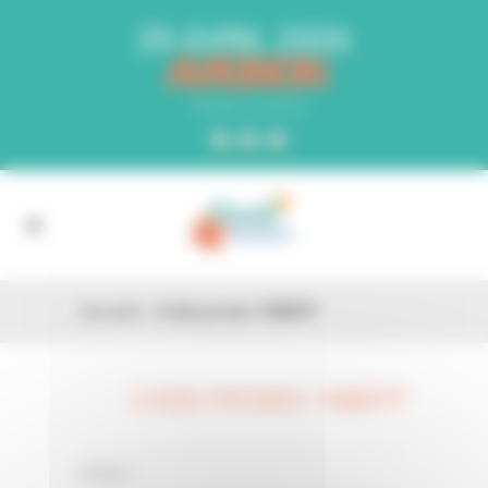
Panneau de gestion des cookies
29 AVRIL 2026
AVIGNON
PARC EXPO
Accueil
»
Code promo 74BEFP
CODE PROMO 74BEFP
26 FÉV
0 Comments
Posted in