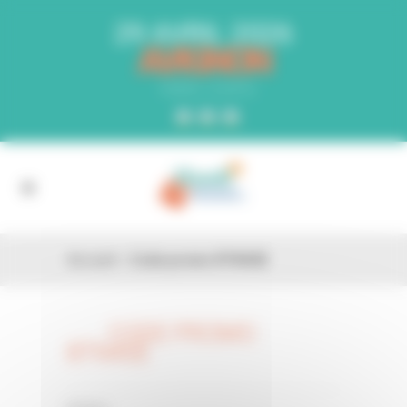
Panneau de gestion des cookies
29 AVRIL 2026
AVIGNON
PARC EXPO
Accueil
»
Code promo 8TN4SE
CODE PROMO
26 FÉV
8TN4SE