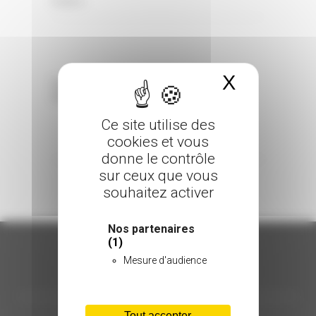
0 Comments
Posted in
X
Masquer 
Sorry, the comment form is closed at this
time.
Ce site utilise des
cookies et vous
donne le contrôle
sur ceux que vous
souhaitez activer
Nos partenaires
(1)
Mesure d'audience
ORGANISATION
Tout accepter