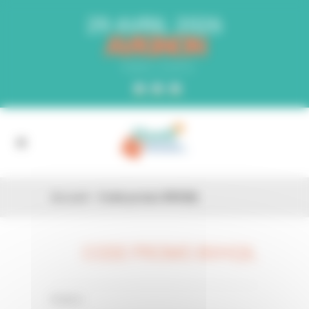
Panneau de gestion des cookies
29 AVRIL 2026
AVIGNON
PARC EXPO
Accueil
»
Code promo 8VHQIL
CODE PROMO 8VHQIL
26 FÉV
0 Comments
Posted in