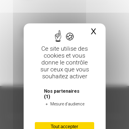
X
Masquer 
Sorry, the comment form is closed at this
time.
Ce site utilise des
cookies et vous
donne le contrôle
sur ceux que vous
souhaitez activer
Nos partenaires
(1)
Mesure d'audience
ORGANISATION
C.INÉDIT
Tout accepter