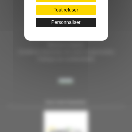
HÔTEL D’ENTREPRISES "LILLE DYNAMIC"
289 RUE DU FAUBOURG DES POSTES
Tout refuser
59000 LILLE
Personnaliser
TÉL. 03 28 38 99 50
E-MAIL : contact@handi-4.fr
Mentions légales
Conditions Générales de vente Congressistes
Politique de confidentialité
NOS PARTENAIRES