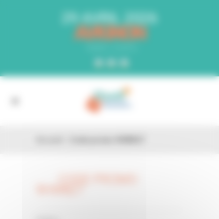
Panneau de gestion des cookies
29 AVRIL 2026
AVIGNON
PARC EXPO
Accueil
»
Code promo 9HW827
CODE PROMO
26 FÉV
9HW827