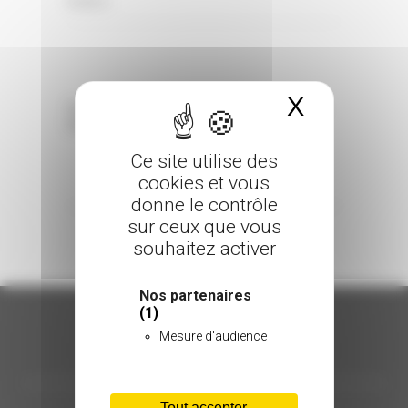
0 Comments
Posted in
X
Masquer 
Sorry, the comment form is closed at this
time.
Ce site utilise des
cookies et vous
donne le contrôle
sur ceux que vous
souhaitez activer
Nos partenaires
(1)
Mesure d'audience
ORGANISATION
Tout accepter