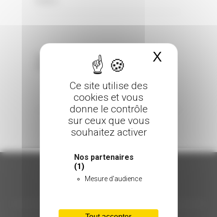
0 Comments
Posted in
X
Masquer 
Sorry, the comment form is closed at this
time.
Ce site utilise des
cookies et vous
donne le contrôle
sur ceux que vous
souhaitez activer
Nos partenaires
(1)
Mesure d'audience
ORGANISATION
Tout accepter