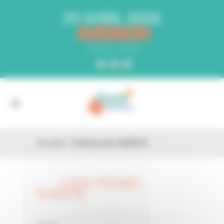
Panneau de gestion des cookies
29 AVRIL 2026
AVIGNON
PARC EXPO
Accueil
»
Code promo 9OXAT8
CODE PROMO
26 FÉV
9OXAT8