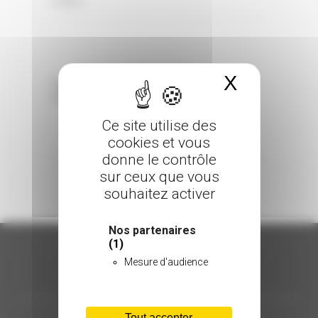
0 Comments
Posted in
X
Masquer 
Sorry, the comment form is closed at this
time.
Ce site utilise des
cookies et vous
donne le contrôle
sur ceux que vous
souhaitez activer
Nos partenaires
(1)
Mesure d'audience
ORGANISATION
Tout accepter