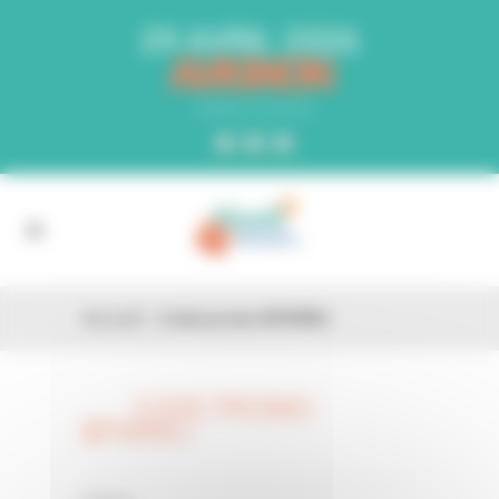
Panneau de gestion des cookies
29 AVRIL 2026
AVIGNON
PARC EXPO
Accueil
»
Code promo BFN9WJ
CODE PROMO
26 FÉV
BFN9WJ