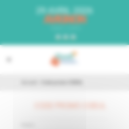
Panneau de gestion des cookies
29 AVRIL 2026
AVIGNON
PARC EXPO
Accueil
»
Code promo CI3EUL
CODE PROMO CI3EUL
26 FÉV
0 Comments
Posted in