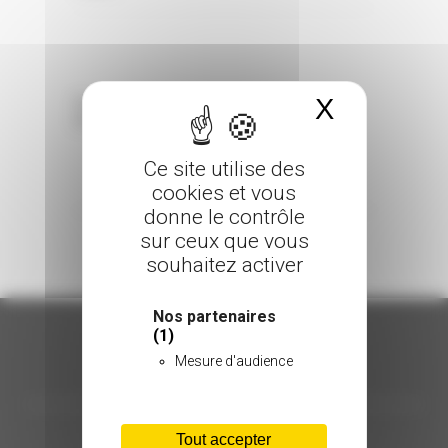
X
Masquer 
Sorry, the comment form is closed at this
time.
Ce site utilise des
cookies et vous
donne le contrôle
sur ceux que vous
souhaitez activer
Nos partenaires
(1)
Mesure d'audience
ORGANISATION
C.INÉDIT
Tout accepter