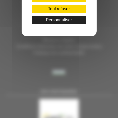
HÔTEL D’ENTREPRISES "LILLE DYNAMIC"
289 RUE DU FAUBOURG DES POSTES
Tout refuser
59000 LILLE
Personnaliser
TÉL. 03 28 38 99 50
E-MAIL : contact@handi-4.fr
Mentions légales
Conditions Générales de vente Congressistes
Politique de confidentialité
NOS PARTENAIRES