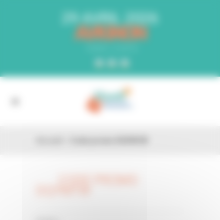
Panneau de gestion des cookies
29 AVRIL 2026
AVIGNON
PARC EXPO
Accueil
»
Code promo DQYM1W
CODE PROMO
26 FÉV
DQYM1W