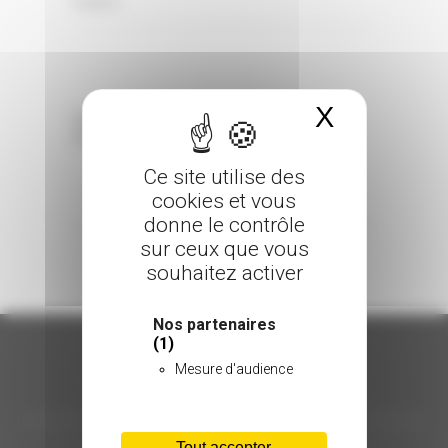
0 Comments
Posted in
X
Masquer 
Sorry, the comment form is closed at this
time.
Ce site utilise des
cookies et vous
donne le contrôle
sur ceux que vous
souhaitez activer
Nos partenaires
(1)
Mesure d'audience
ORGANISATION
Tout accepter