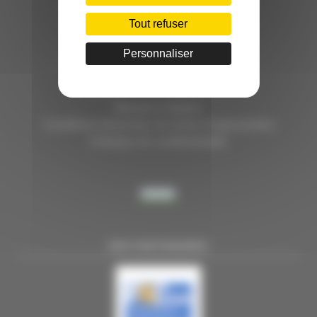
HÔTEL D’ENTREPRISES "LILLE DYNAMIC"
289 RUE DU FAUBOURG DES POSTES
Tout refuser
59000 LILLE
Personnaliser
TÉL. 03 28 38 99 50
E-MAIL : contact@handi-4.fr
Mentions légales
Conditions Générales de vente Congressistes
Politique de confidentialité
NOS PARTENAIRES