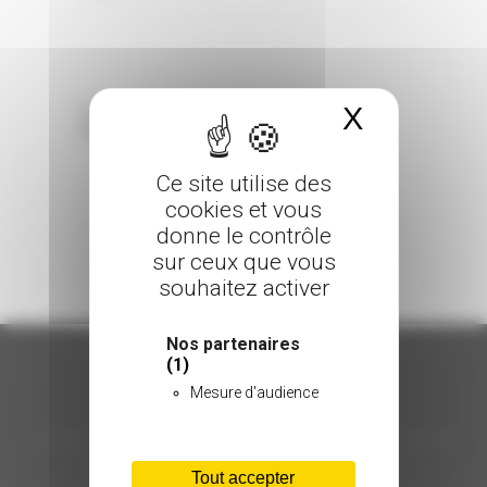
X
Masquer 
Sorry, the comment form is closed at this
time.
Ce site utilise des
cookies et vous
donne le contrôle
sur ceux que vous
souhaitez activer
Nos partenaires
(1)
Mesure d'audience
ORGANISATION
C.INÉDIT
Tout accepter