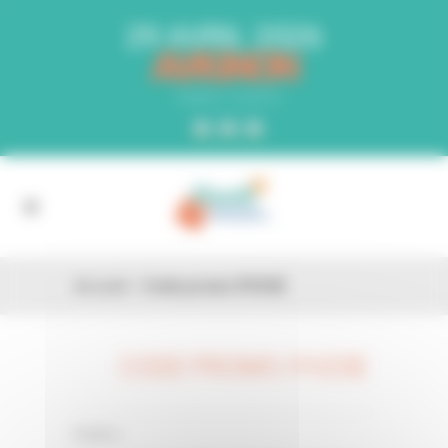
Panneau de gestion des cookies
29 AVRIL 2026
AVIGNON
PARC EXPO
Accueil
»
Code promo IYV25E
CODE PROMO IYV25E
26 FÉV
0 Comments
Posted in