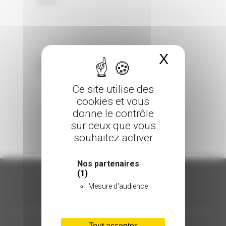
0 Comments
Posted in
X
Masquer 
Sorry, the comment form is closed at this
time.
Ce site utilise des
cookies et vous
donne le contrôle
sur ceux que vous
souhaitez activer
Nos partenaires
(1)
Mesure d'audience
ORGANISATION
Tout accepter