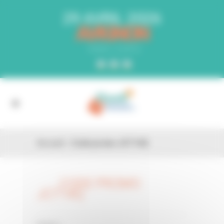
Panneau de gestion des cookies
29 AVRIL 2026
AVIGNON
PARC EXPO
Accueil
»
Code promo JCT14Q
CODE PROMO
26 FÉV
JCT14Q