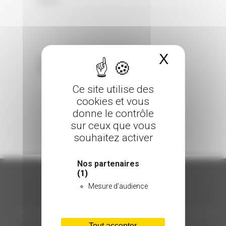
0 Comments
Posted in
X
Masquer 
Sorry, the comment form is closed at this
time.
Ce site utilise des
cookies et vous
donne le contrôle
sur ceux que vous
souhaitez activer
Nos partenaires
(1)
Mesure d'audience
ORGANISATION
Tout accepter