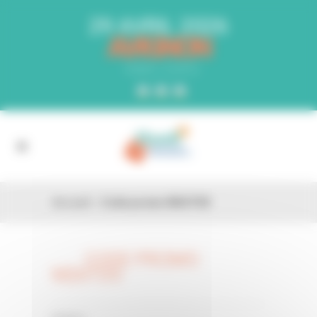
Panneau de gestion des cookies
29 AVRIL 2026
AVIGNON
PARC EXPO
Accueil
»
Code promo M26TD0
CODE PROMO
26 FÉV
M26TD0