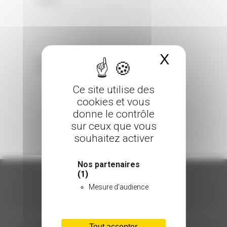
0 Comments
Posted in
X
Masquer 
Sorry, the comment form is closed at this
time.
Ce site utilise des
cookies et vous
donne le contrôle
sur ceux que vous
souhaitez activer
Nos partenaires
(1)
Mesure d'audience
ORGANISATION
Tout accepter