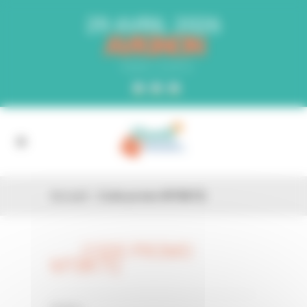
Panneau de gestion des cookies
29 AVRIL 2026
AVIGNON
PARC EXPO
Accueil
»
Code promo MTBK7Q
CODE PROMO
26 FÉV
MTBK7Q