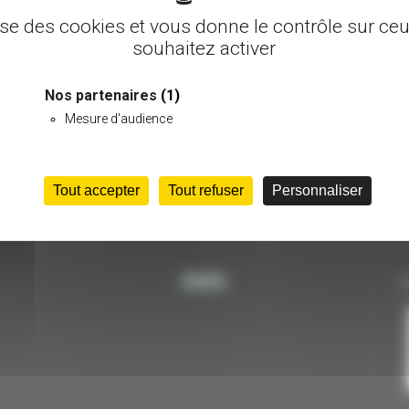
lise des cookies et vous donne le contrôle sur c
souhaitez activer
Nos partenaires
(1)
Mesure d'audience
Tout accepter
Tout refuser
Personnaliser
N