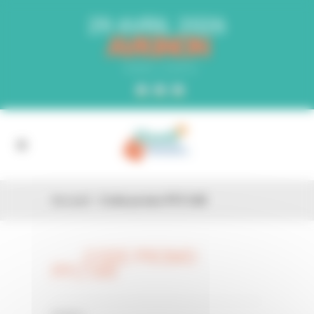
Panneau de gestion des cookies
29 AVRIL 2026
AVIGNON
PARC EXPO
Accueil
»
Code promo PFC1AR
CODE PROMO
26 FÉV
PFC1AR