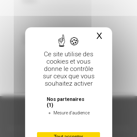
0 Comments
Posted in
X
Masquer 
Sorry, the comment form is closed at this
time.
Ce site utilise des
cookies et vous
donne le contrôle
sur ceux que vous
souhaitez activer
Nos partenaires
(1)
Mesure d'audience
ORGANISATION
Tout accepter