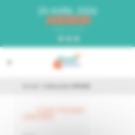
Panneau de gestion des cookies
29 AVRIL 2026
AVIGNON
PARC EXPO
Accueil
»
Code promo Q9KOMU
CODE PROMO
26 FÉV
Q9KOMU