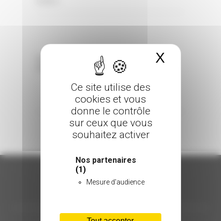
0 Comments
Posted in
X
Masquer 
Sorry, the comment form is closed at this
time.
Ce site utilise des
cookies et vous
donne le contrôle
sur ceux que vous
souhaitez activer
Nos partenaires
(1)
Mesure d'audience
ORGANISATION
Tout accepter