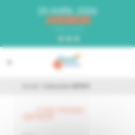
Panneau de gestion des cookies
29 AVRIL 2026
AVIGNON
PARC EXPO
Accueil
»
Code promo QBFWU9
CODE PROMO
26 FÉV
QBFWU9