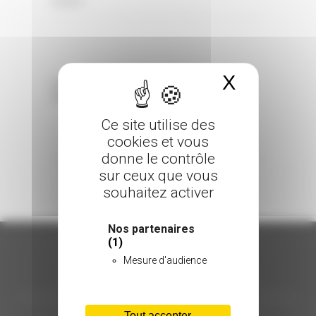
0 Comments
Posted in
X
Masquer 
Sorry, the comment form is closed at this
time.
Ce site utilise des
cookies et vous
donne le contrôle
sur ceux que vous
souhaitez activer
Nos partenaires
(1)
Mesure d'audience
ORGANISATION
Tout accepter