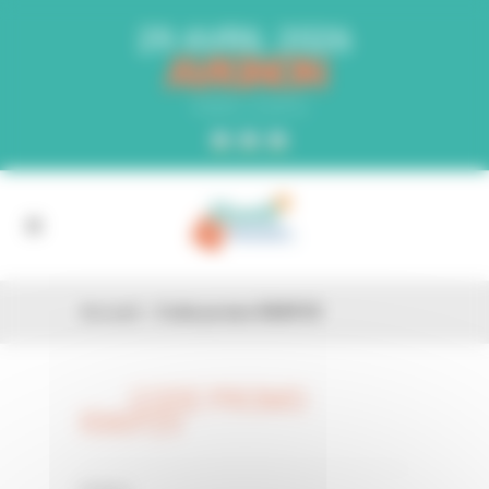
Panneau de gestion des cookies
29 AVRIL 2026
AVIGNON
PARC EXPO
Accueil
»
Code promo RXKP2V
CODE PROMO
26 FÉV
RXKP2V