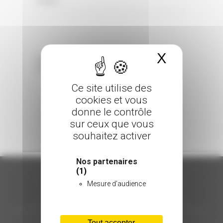
0 Comments
Posted in
X
Masquer 
Sorry, the comment form is closed at this
time.
Ce site utilise des
cookies et vous
donne le contrôle
sur ceux que vous
souhaitez activer
Nos partenaires
(1)
Mesure d'audience
ORGANISATION
Tout accepter