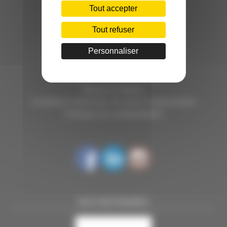
C.INÉDIT
Tout accepter
HÔTEL D’ENTREPRISES "LILLE DYNAMIC"
289 RUE DU FAUBOURG DES POSTES
Tout refuser
59000 LILLE
Personnaliser
TÉL. 03 28 38 99 50
E-MAIL : contact@handi-4.fr
Mentions légales
Conditions Générales de vente Congressistes
Politique de confidentialité
NOS PARTENAIRES