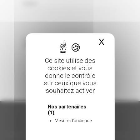
0 Comments
Posted in
X
Masquer 
Sorry, the comment form is closed at this
time.
Ce site utilise des
cookies et vous
donne le contrôle
sur ceux que vous
souhaitez activer
Nos partenaires
(1)
Mesure d'audience
ORGANISATION