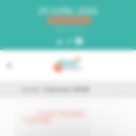
Panneau de gestion des cookies
29 AVRIL 2026
AVIGNON
PARC EXPO
Accueil
»
Code promo TQIF9W
CODE PROMO
26 FÉV
TQIF9W