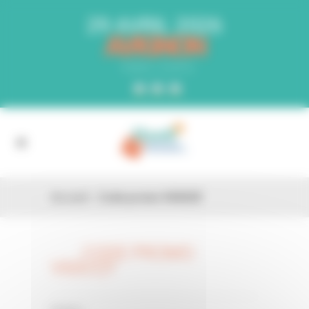
Panneau de gestion des cookies
29 AVRIL 2026
AVIGNON
PARC EXPO
Accueil
»
Code promo V60UQY
CODE PROMO
26 FÉV
V60UQY