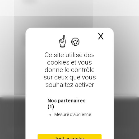
0 Comments
Posted in
X
Masquer 
Sorry, the comment form is closed at this
time.
Ce site utilise des
cookies et vous
donne le contrôle
sur ceux que vous
souhaitez activer
Nos partenaires
(1)
Mesure d'audience
ORGANISATION
Tout accepter