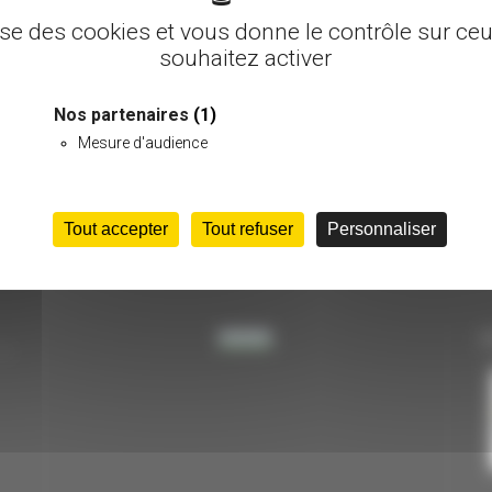
lise des cookies et vous donne le contrôle sur c
souhaitez activer
Nos partenaires
(1)
Mesure d'audience
Tout accepter
Tout refuser
Personnaliser
N