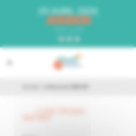
Panneau de gestion des cookies
29 AVRIL 2026
AVIGNON
PARC EXPO
Accueil
»
Code promo WEF06Y
CODE PROMO
26 FÉV
WEF06Y