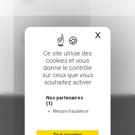
0 Comments
Posted in
X
Masquer 
Sorry, the comment form is closed at this
time.
Ce site utilise des
cookies et vous
donne le contrôle
sur ceux que vous
souhaitez activer
Nos partenaires
(1)
Mesure d'audience
ORGANISATION
Tout accepter