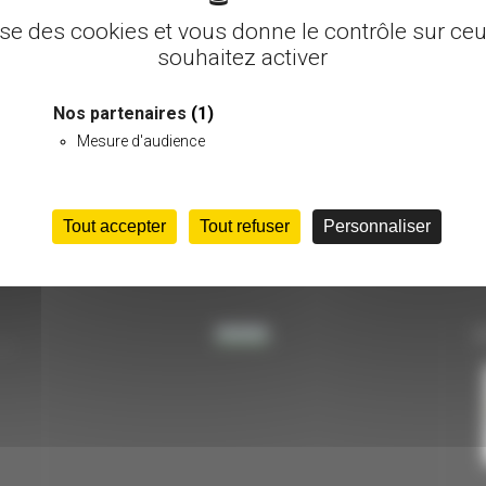
lise des cookies et vous donne le contrôle sur c
souhaitez activer
Nos partenaires
(1)
Mesure d'audience
Tout accepter
Tout refuser
Personnaliser
N