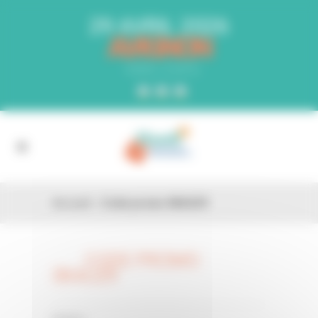
Panneau de gestion des cookies
29 AVRIL 2026
AVIGNON
PARC EXPO
Accueil
»
Code promo 0KAU29
CODE PROMO
26 FÉV
0KAU29