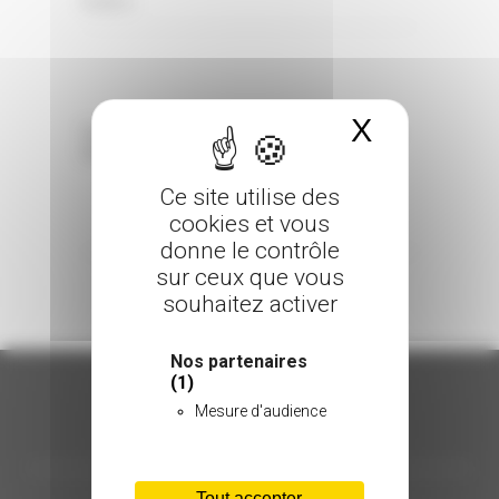
0 Comments
Posted in
X
Masquer 
Sorry, the comment form is closed at this
time.
Ce site utilise des
cookies et vous
donne le contrôle
sur ceux que vous
souhaitez activer
Nos partenaires
(1)
Mesure d'audience
ORGANISATION
Tout accepter