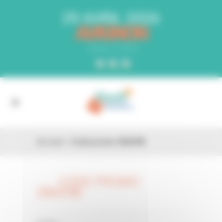
Panneau de gestion des cookies
29 AVRIL 2026
AVIGNON
PARC EXPO
Accueil
»
Code promo 28AD9B
CODE PROMO
26 FÉV
28AD9B