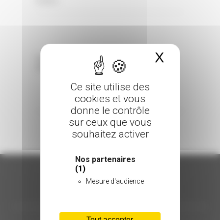
0 Comments
Posted in
X
Masquer 
Sorry, the comment form is closed at this
time.
Ce site utilise des
cookies et vous
donne le contrôle
sur ceux que vous
souhaitez activer
Nos partenaires
(1)
Mesure d'audience
ORGANISATION
Tout accepter