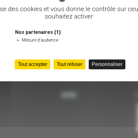
lise des cookies et vous donne le contrôle sur c
souhaitez activer
Nos partenaires
(1)
Mesure d'audience
Tout accepter
Tout refuser
Personnaliser
N