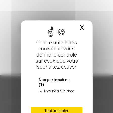
X
Masquer 
Sorry, the comment form is closed at this
time.
Ce site utilise des
cookies et vous
donne le contrôle
sur ceux que vous
souhaitez activer
Nos partenaires
(1)
Mesure d'audience
ORGANISATION
C.INÉDIT
Tout accepter