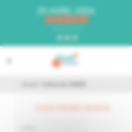
Panneau de gestion des cookies
29 AVRIL 2026
AVIGNON
PARC EXPO
Accueil
»
Code promo 4ESK56
CODE PROMO 4ESK56
26 FÉV
0 Comments
Posted in