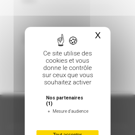
0 Comments
Posted in
X
Masquer 
Sorry, the comment form is closed at this
time.
Ce site utilise des
cookies et vous
donne le contrôle
sur ceux que vous
souhaitez activer
Nos partenaires
(1)
Mesure d'audience
ORGANISATION
Tout accepter