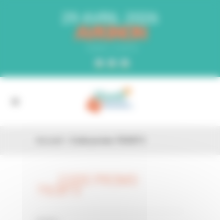
Panneau de gestion des cookies
29 AVRIL 2026
AVIGNON
PARC EXPO
Accueil
»
Code promo 75CBT3
CODE PROMO
26 FÉV
75CBT3