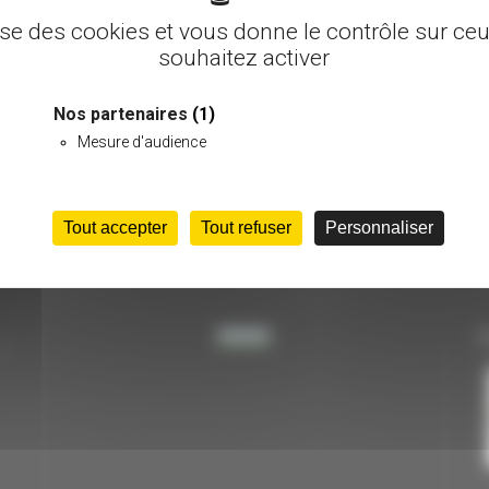
lise des cookies et vous donne le contrôle sur c
souhaitez activer
Nos partenaires
(1)
Mesure d'audience
Tout accepter
Tout refuser
Personnaliser
N