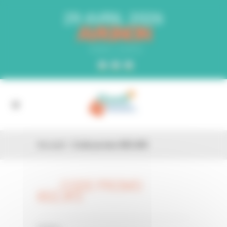
Panneau de gestion des cookies
29 AVRIL 2026
AVIGNON
PARC EXPO
Accueil
»
Code promo 80ZJK5
CODE PROMO
26 FÉV
80ZJK5