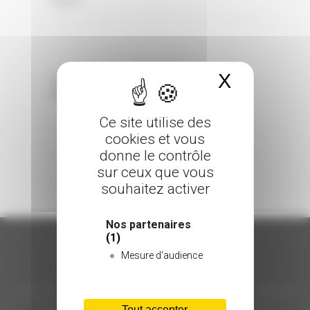
0 Comments
Posted in
X
Masquer 
Sorry, the comment form is closed at this
time.
Ce site utilise des
cookies et vous
donne le contrôle
sur ceux que vous
souhaitez activer
Nos partenaires
(1)
Mesure d'audience
ORGANISATION
Tout accepter