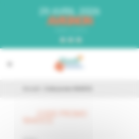
Panneau de gestion des cookies
29 AVRIL 2026
AVIGNON
PARC EXPO
Accueil
»
Code promo 9A4OCG
CODE PROMO
26 FÉV
9A4OCG