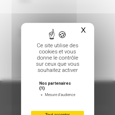
0 Comments
Posted in
X
Masquer 
Sorry, the comment form is closed at this
time.
Ce site utilise des
cookies et vous
donne le contrôle
sur ceux que vous
souhaitez activer
Nos partenaires
(1)
Mesure d'audience
ORGANISATION
Tout accepter