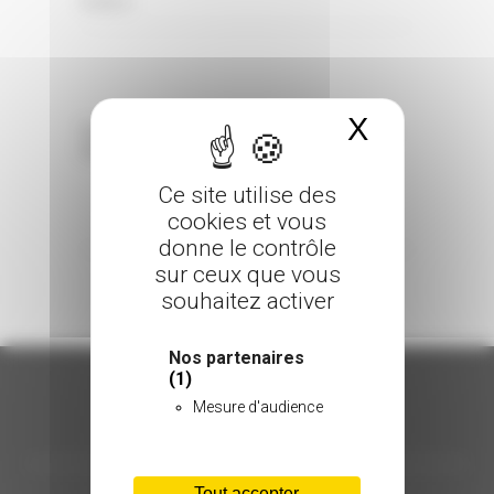
0 Comments
Posted in
X
Masquer 
Sorry, the comment form is closed at this
time.
Ce site utilise des
cookies et vous
donne le contrôle
sur ceux que vous
souhaitez activer
Nos partenaires
(1)
Mesure d'audience
ORGANISATION
Tout accepter