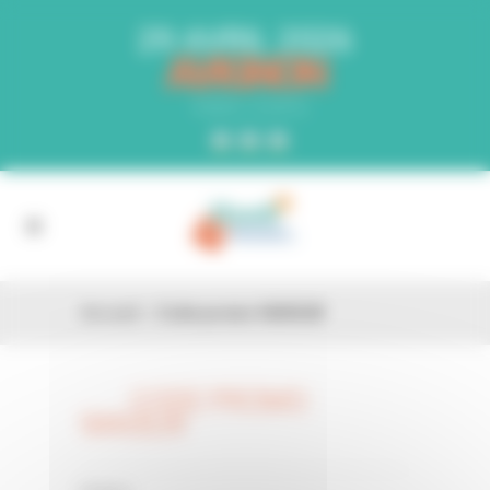
Panneau de gestion des cookies
29 AVRIL 2026
AVIGNON
PARC EXPO
Accueil
»
Code promo 9AN3LW
CODE PROMO
26 FÉV
9AN3LW