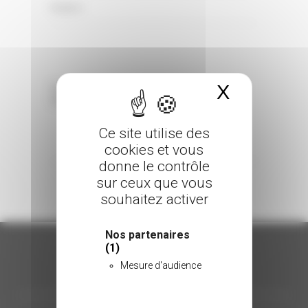
0 Comments
Posted in
X
Masquer 
Sorry, the comment form is closed at this
time.
Ce site utilise des
cookies et vous
donne le contrôle
sur ceux que vous
souhaitez activer
Nos partenaires
(1)
Mesure d'audience
ORGANISATION