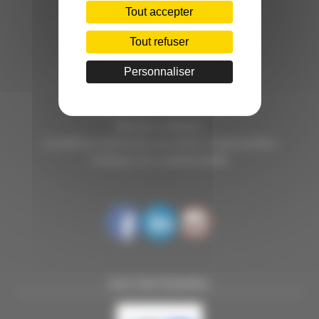
C.INÉDIT
Tout accepter
HÔTEL D’ENTREPRISES "LILLE DYNAMIC"
289 RUE DU FAUBOURG DES POSTES
Tout refuser
59000 LILLE
Personnaliser
TÉL. 03 28 38 99 50
E-MAIL : contact@handi-4.fr
Mentions légales
Conditions Générales de vente Congressistes
Politique de confidentialité
NOS PARTENAIRES