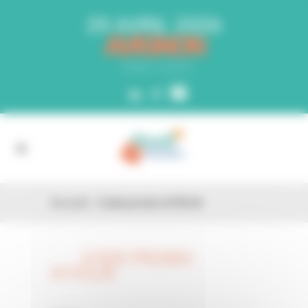
Panneau de gestion des cookies
29 AVRIL 2026
AVIGNON
PARC EXPO
Accueil
»
Code promo A1VGJ6
CODE PROMO
26 FÉV
A1VGJ6