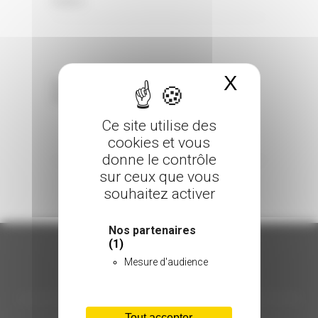
0 Comments
Posted in
X
Masquer 
Sorry, the comment form is closed at this
time.
Ce site utilise des
cookies et vous
donne le contrôle
sur ceux que vous
souhaitez activer
Nos partenaires
(1)
Mesure d'audience
ORGANISATION
Tout accepter