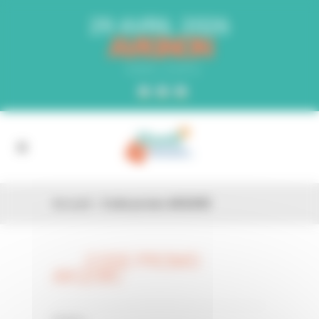
Panneau de gestion des cookies
29 AVRIL 2026
AVIGNON
PARC EXPO
Accueil
»
Code promo AKQO8C
CODE PROMO
26 FÉV
AKQO8C