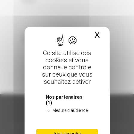
0 Comments
Posted in
X
Masquer 
Sorry, the comment form is closed at this
time.
Ce site utilise des
cookies et vous
donne le contrôle
sur ceux que vous
souhaitez activer
Nos partenaires
(1)
Mesure d'audience
ORGANISATION
Tout accepter