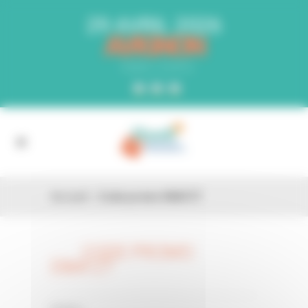
Panneau de gestion des cookies
29 AVRIL 2026
AVIGNON
PARC EXPO
Accueil
»
Code promo D8AFZT
CODE PROMO
26 FÉV
D8AFZT