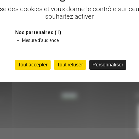
lise des cookies et vous donne le contrôle sur c
souhaitez activer
Nos partenaires
(1)
Mesure d'audience
Tout accepter
Tout refuser
Personnaliser
N