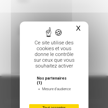
0 Comments
Posted in
X
Masquer 
Sorry, the comment form is closed at this
time.
Ce site utilise des
cookies et vous
donne le contrôle
sur ceux que vous
souhaitez activer
Nos partenaires
(1)
Mesure d'audience
ORGANISATION
Tout accepter