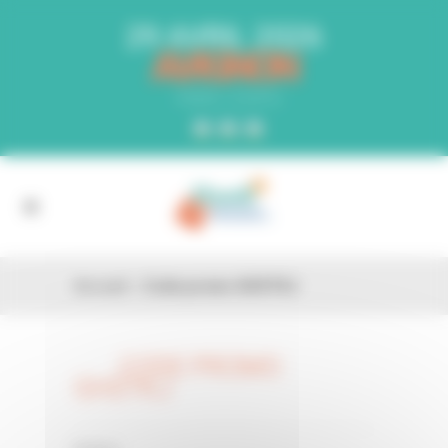
Panneau de gestion des cookies
29 AVRIL 2026
AVIGNON
PARC EXPO
Accueil
»
Code promo GHSTKJ
CODE PROMO
26 FÉV
GHSTKJ