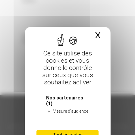
0 Comments
Posted in
X
Masquer 
Sorry, the comment form is closed at this
time.
Ce site utilise des
cookies et vous
donne le contrôle
sur ceux que vous
souhaitez activer
Nos partenaires
(1)
Mesure d'audience
ORGANISATION
Tout accepter