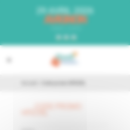
Panneau de gestion des cookies
29 AVRIL 2026
AVIGNON
PARC EXPO
Accueil
»
Code promo HFEOSL
CODE PROMO
26 FÉV
HFEOSL