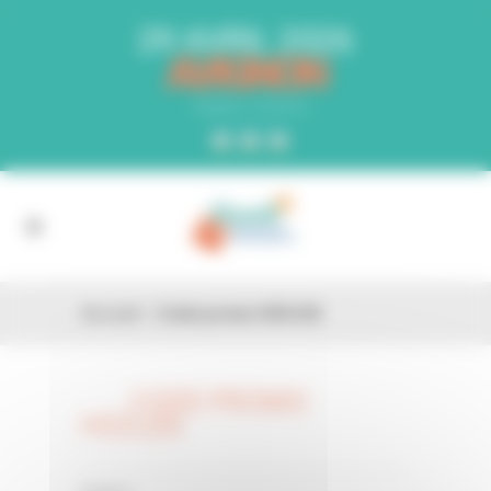
Panneau de gestion des cookies
29 AVRIL 2026
AVIGNON
PARC EXPO
Accueil
»
Code promo HG5J26
CODE PROMO
26 FÉV
HG5J26