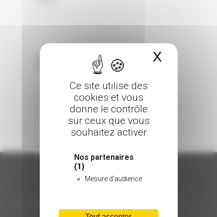
0 Comments
Posted in
X
Masquer 
Sorry, the comment form is closed at this
time.
Ce site utilise des
cookies et vous
donne le contrôle
sur ceux que vous
souhaitez activer
Nos partenaires
(1)
Mesure d'audience
ORGANISATION
Tout accepter