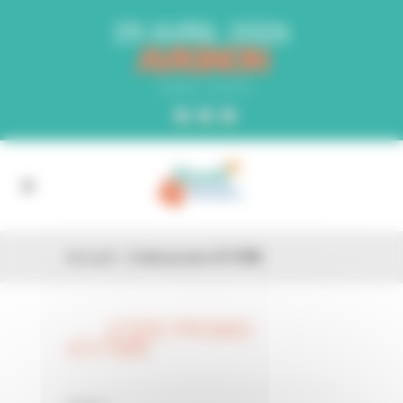
Panneau de gestion des cookies
29 AVRIL 2026
AVIGNON
PARC EXPO
Accueil
»
Code promo ICY7MR
CODE PROMO
26 FÉV
ICY7MR