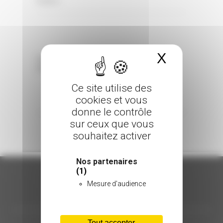
0 Comments
Posted in
X
Masquer 
Sorry, the comment form is closed at this
time.
Ce site utilise des
cookies et vous
donne le contrôle
sur ceux que vous
souhaitez activer
Nos partenaires
(1)
Mesure d'audience
ORGANISATION
Tout accepter