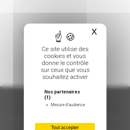
X
Masquer 
Sorry, the comment form is closed at this
time.
Ce site utilise des
cookies et vous
donne le contrôle
sur ceux que vous
souhaitez activer
Nos partenaires
(1)
Mesure d'audience
ORGANISATION
C.INÉDIT
Tout accepter