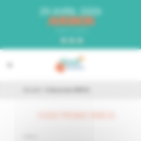
Panneau de gestion des cookies
29 AVRIL 2026
AVIGNON
PARC EXPO
Accueil
»
Code promo IR0FJ5
CODE PROMO IR0FJ5
26 FÉV
0 Comments
Posted in