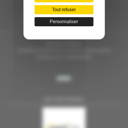
HÔTEL D’ENTREPRISES "LILLE DYNAMIC"
289 RUE DU FAUBOURG DES POSTES
Tout refuser
59000 LILLE
Personnaliser
TÉL. 03 28 38 99 50
E-MAIL : contact@handi-4.fr
Mentions légales
Conditions Générales de vente Congressistes
Politique de confidentialité
NOS PARTENAIRES