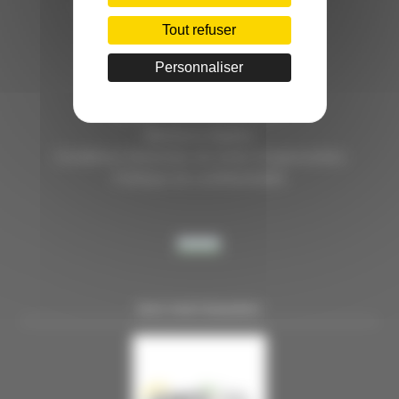
HÔTEL D’ENTREPRISES "LILLE DYNAMIC"
289 RUE DU FAUBOURG DES POSTES
Tout refuser
59000 LILLE
Personnaliser
TÉL. 03 28 38 99 50
E-MAIL : contact@handi-4.fr
Mentions légales
Conditions Générales de vente Congressistes
Politique de confidentialité
NOS PARTENAIRES