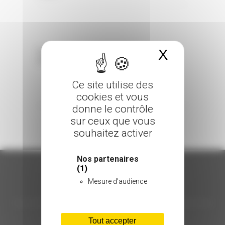
X
Masquer 
Sorry, the comment form is closed at this
time.
Ce site utilise des
cookies et vous
donne le contrôle
sur ceux que vous
souhaitez activer
Nos partenaires
(1)
Mesure d'audience
ORGANISATION
C.INÉDIT
Tout accepter