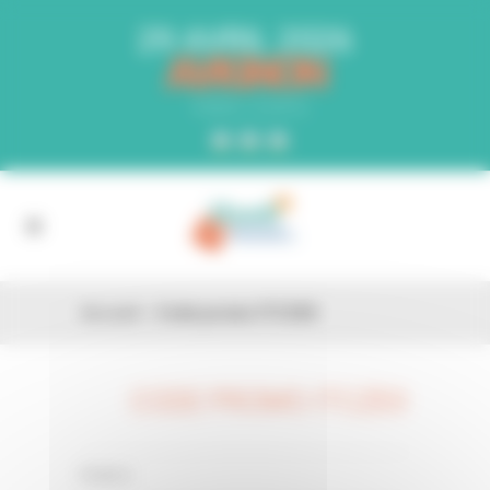
Panneau de gestion des cookies
29 AVRIL 2026
AVIGNON
PARC EXPO
Accueil
»
Code promo ITCZE0
CODE PROMO ITCZE0
26 FÉV
0 Comments
Posted in