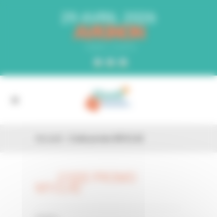
Panneau de gestion des cookies
29 AVRIL 2026
AVIGNON
PARC EXPO
Accueil
»
Code promo M1CL42
CODE PROMO
26 FÉV
M1CL42