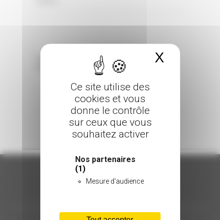
0 Comments
Posted in
X
Masquer 
Sorry, the comment form is closed at this
time.
Ce site utilise des
cookies et vous
donne le contrôle
sur ceux que vous
souhaitez activer
Nos partenaires
(1)
Mesure d'audience
ORGANISATION
Tout accepter