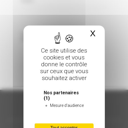
0 Comments
Posted in
X
Masquer 
Sorry, the comment form is closed at this
time.
Ce site utilise des
cookies et vous
donne le contrôle
sur ceux que vous
souhaitez activer
Nos partenaires
(1)
Mesure d'audience
ORGANISATION
Tout accepter