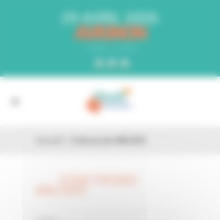
Panneau de gestion des cookies
29 AVRIL 2026
AVIGNON
PARC EXPO
Accueil
»
Code promo MNJ5H3
CODE PROMO
26 FÉV
MNJ5H3