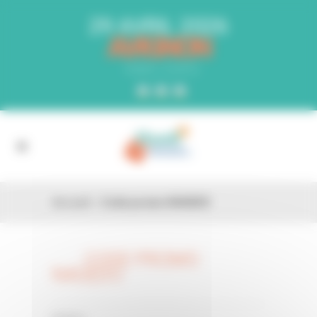
Panneau de gestion des cookies
29 AVRIL 2026
AVIGNON
PARC EXPO
Accueil
»
Code promo N4GEDO
CODE PROMO
26 FÉV
N4GEDO