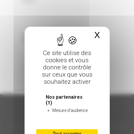
0 Comments
Posted in
X
Masquer 
Sorry, the comment form is closed at this
time.
Ce site utilise des
cookies et vous
donne le contrôle
sur ceux que vous
souhaitez activer
Nos partenaires
(1)
Mesure d'audience
ORGANISATION
Tout accepter