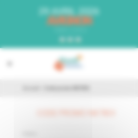
Panneau de gestion des cookies
29 AVRIL 2026
AVIGNON
PARC EXPO
Accueil
»
Code promo NK78OI
CODE PROMO NK78OI
26 FÉV
0 Comments
Posted in