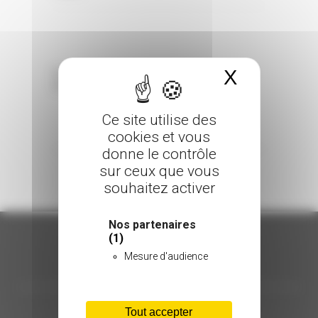
X
Masquer 
Sorry, the comment form is closed at this
time.
Ce site utilise des
cookies et vous
donne le contrôle
sur ceux que vous
souhaitez activer
Nos partenaires
(1)
Mesure d'audience
ORGANISATION
C.INÉDIT
Tout accepter