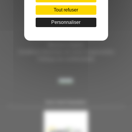
HÔTEL D’ENTREPRISES "LILLE DYNAMIC"
289 RUE DU FAUBOURG DES POSTES
Tout refuser
59000 LILLE
Personnaliser
TÉL. 03 28 38 99 50
E-MAIL : contact@handi-4.fr
Mentions légales
Conditions Générales de vente Congressistes
Politique de confidentialité
NOS PARTENAIRES