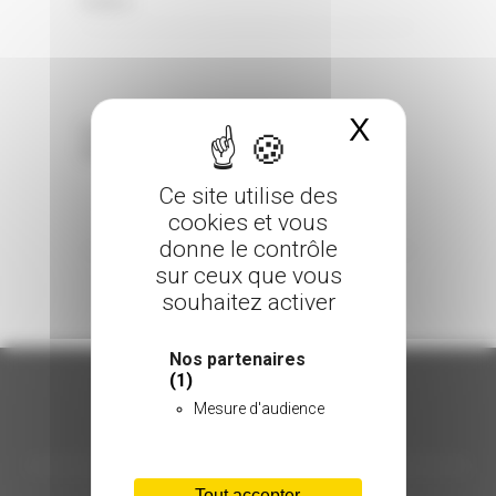
0 Comments
Posted in
X
Masquer 
Sorry, the comment form is closed at this
time.
Ce site utilise des
cookies et vous
donne le contrôle
sur ceux que vous
souhaitez activer
Nos partenaires
(1)
Mesure d'audience
ORGANISATION
Tout accepter