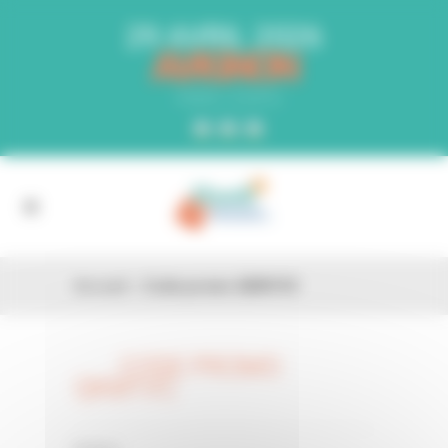
Panneau de gestion des cookies
29 AVRIL 2026
AVIGNON
PARC EXPO
Accueil
»
Code promo QKM1VC
CODE PROMO
26 FÉV
QKM1VC