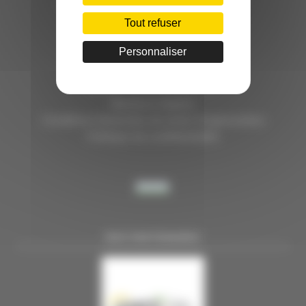
HÔTEL D’ENTREPRISES "LILLE DYNAMIC"
289 RUE DU FAUBOURG DES POSTES
Tout refuser
59000 LILLE
Personnaliser
TÉL. 03 28 38 99 50
E-MAIL : contact@handi-4.fr
Mentions légales
Conditions Générales de vente Congressistes
Politique de confidentialité
NOS PARTENAIRES