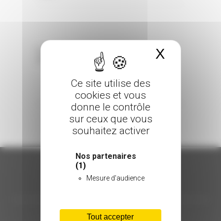
X
Masquer 
Sorry, the comment form is closed at this
time.
Ce site utilise des
cookies et vous
donne le contrôle
sur ceux que vous
souhaitez activer
Nos partenaires
(1)
Mesure d'audience
ORGANISATION
C.INÉDIT
Tout accepter