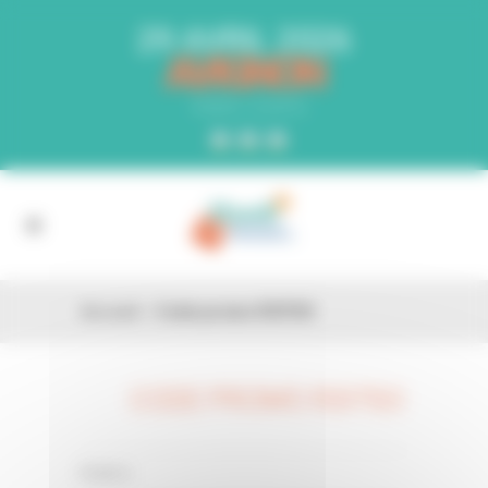
Panneau de gestion des cookies
29 AVRIL 2026
AVIGNON
PARC EXPO
Accueil
»
Code promo R3I7SO
CODE PROMO R3I7SO
26 FÉV
0 Comments
Posted in