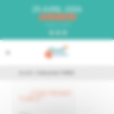
Panneau de gestion des cookies
29 AVRIL 2026
AVIGNON
PARC EXPO
Accueil
»
Code promo TLMIJC
CODE PROMO
26 FÉV
TLMIJC