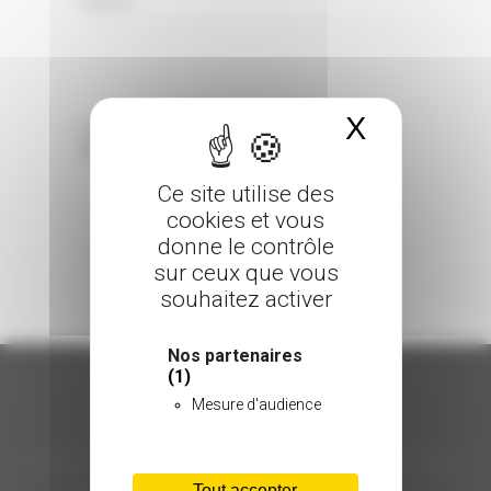
0 Comments
Posted in
X
Masquer 
Sorry, the comment form is closed at this
time.
Ce site utilise des
cookies et vous
donne le contrôle
sur ceux que vous
souhaitez activer
Nos partenaires
(1)
Mesure d'audience
ORGANISATION
Tout accepter